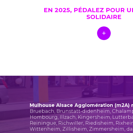
EN 2025, PÉDALEZ POUR 
SOLIDAIRE
Mulhouse Alsace Agglomération (m2A) 
Bruebach
,
Brunstatt-didenheim
,
Chalam
Hombourg
,
Illzach
,
Kingersheim
,
Lutterb
Reiningue
,
Richwiller
,
Riedisheim
,
Rixhe
Wittenheim
,
Zillisheim
,
Zimmersheim
, d