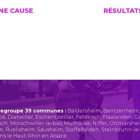
UNE CAUSE
RÉSULTAT
regroupe 39 communes :
Baldersheim
,
Bantzenheim
pé
,
Dietwiller
,
Eschentzwiller
,
Feldkirch
,
Flaxlanden
,
Ga
ach
,
Morschwiller-le-bas
,
Mulhouse
,
Niffer
,
Ottmarshe
im
,
Ruelisheim
,
Sausheim
,
Staffelfelden
,
Steinbrunn-le
ans le Haut-Rhin en Alsace.