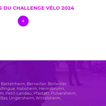
S DU CHALLENGE VÉLO 2024
,
Battenheim
,
Berrwiller
,
Bollwiller
,
lfingue
,
Habsheim
,
Heimsbrunn
,
im
,
Petit-Landau
,
Pfastatt
,
Pulversheim
,
-Bas
,
Ungersheim
,
Wittelsheim
,