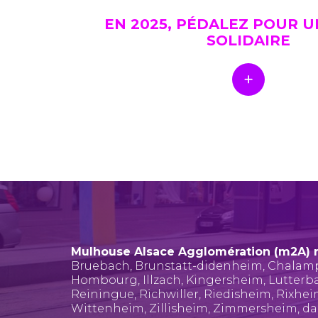
EN 2025, PÉDALEZ POUR 
SOLIDAIRE
Mulhouse Alsace Agglomération (m2A) 
Bruebach
,
Brunstatt-didenheim
,
Chalam
Hombourg
,
Illzach
,
Kingersheim
,
Lutterb
Reiningue
,
Richwiller
,
Riedisheim
,
Rixhe
Wittenheim
,
Zillisheim
,
Zimmersheim
, d