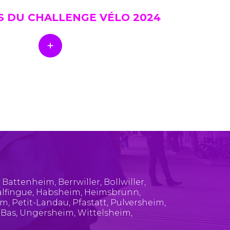
S DU CHALLENGE VÉLO 2024
,
Battenheim
,
Berrwiller
,
Bollwiller
,
lfingue
,
Habsheim
,
Heimsbrunn
,
im
,
Petit-Landau
,
Pfastatt
,
Pulversheim
,
-Bas
,
Ungersheim
,
Wittelsheim
,