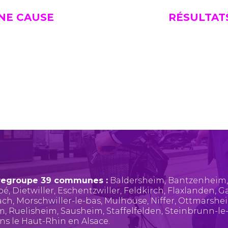
UNE CAUSE
RÉSULTAT
regroupe 39 communes :
Baldersheim
,
Bantzenheim
pé
,
Dietwiller
,
Eschentzwiller
,
Feldkirch
,
Flaxlanden
,
Ga
ach
,
Morschwiller-le-bas
,
Mulhouse
,
Niffer
,
Ottmarshe
im
,
Ruelisheim
,
Sausheim
,
Staffelfelden
,
Steinbrunn-le
ans le Haut-Rhin en Alsace.