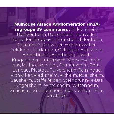
Mulhouse Alsace Agglomération (m2A)
regroupe 39 communes :
Baldersheim
,
Bantzenheim
,
Battenheim
,
Berrwiller
,
Bollwiller
,
Bruebach
,
Brunstatt-didenheim
,
Chalampé
,
Dietwiller
,
Eschentzwiller
,
Feldkirch
,
Flaxlanden
,
Galfingue
,
Habsheim
,
Heimsbrunn
,
Hombourg
,
Illzach
,
Kingersheim
,
Lutterbach
,
Morschwiller-le-
bas
,
Mulhouse
,
Niffer
,
Ottmarsheim
,
Petit-
Landau
,
Pfastatt
,
Pulversheim
,
Reiningue
,
Richwiller
,
Riedisheim
,
Rixheim
,
Ruelisheim
,
Sausheim
,
Staffelfelden
,
Steinbrunn-le-Bas
,
Ungersheim
,
Wittelsheim
,
Wittenheim
,
Zillisheim
,
Zimmersheim
, dans le Haut-Rhin
en Alsace.