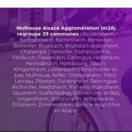
Mulhouse Alsace Agglomération (m2A)
regroupe 39 communes :
Baldersheim
,
Bantzenheim
,
Battenheim
,
Berrwiller
,
Bollwiller
,
Bruebach
,
Brunstatt-didenheim
,
Chalampé
,
Dietwiller
,
Eschentzwiller
,
Feldkirch
,
Flaxlanden
,
Galfingue
,
Habsheim
,
Heimsbrunn
,
Hombourg
,
Illzach
,
Kingersheim
,
Lutterbach
,
Morschwiller-le-
bas
,
Mulhouse
,
Niffer
,
Ottmarsheim
,
Petit-
Landau
,
Pfastatt
,
Pulversheim
,
Reiningue
,
Richwiller
,
Riedisheim
,
Rixheim
,
Ruelisheim
,
Sausheim
,
Staffelfelden
,
Steinbrunn-le-Bas
,
Ungersheim
,
Wittelsheim
,
Wittenheim
,
Zillisheim
,
Zimmersheim
, dans le Haut-Rhin
en Alsace.