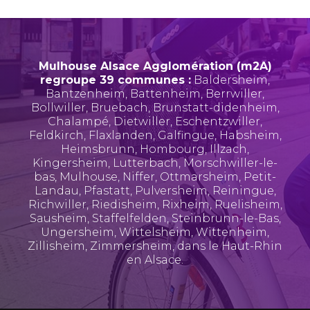
Mulhouse Alsace Agglomération (m2A)
regroupe 39 communes :
Baldersheim
,
Bantzenheim
,
Battenheim
,
Berrwiller
,
Bollwiller
,
Bruebach
,
Brunstatt-didenheim
,
Chalampé
,
Dietwiller
,
Eschentzwiller
,
Feldkirch
,
Flaxlanden
,
Galfingue
,
Habsheim
,
Heimsbrunn
,
Hombourg
,
Illzach
,
Kingersheim
,
Lutterbach
,
Morschwiller-le-
bas
,
Mulhouse
,
Niffer
,
Ottmarsheim
,
Petit-
Landau
,
Pfastatt
,
Pulversheim
,
Reiningue
,
Richwiller
,
Riedisheim
,
Rixheim
,
Ruelisheim
,
Sausheim
,
Staffelfelden
,
Steinbrunn-le-Bas
,
Ungersheim
,
Wittelsheim
,
Wittenheim
,
Zillisheim
,
Zimmersheim
, dans le Haut-Rhin
en Alsace.