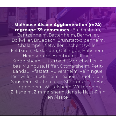
Mulhouse Alsace Agglomération (m2A)
regroupe 39 communes :
Baldersheim
,
Bantzenheim
,
Battenheim
,
Berrwiller
,
Bollwiller
,
Bruebach
,
Brunstatt-didenheim
,
Chalampé
,
Dietwiller
,
Eschentzwiller
,
Feldkirch
,
Flaxlanden
,
Galfingue
,
Habsheim
,
Heimsbrunn
,
Hombourg
,
Illzach
,
Kingersheim
,
Lutterbach
,
Morschwiller-le-
bas
,
Mulhouse
,
Niffer
,
Ottmarsheim
,
Petit-
Landau
,
Pfastatt
,
Pulversheim
,
Reiningue
,
Richwiller
,
Riedisheim
,
Rixheim
,
Ruelisheim
,
Sausheim
,
Staffelfelden
,
Steinbrunn-le-Bas
,
Ungersheim
,
Wittelsheim
,
Wittenheim
,
Zillisheim
,
Zimmersheim
, dans le Haut-Rhin
en Alsace.