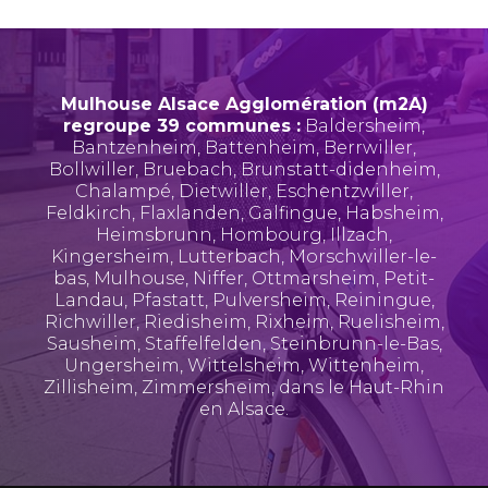
Mulhouse Alsace Agglomération (m2A)
regroupe 39 communes :
Baldersheim
,
Bantzenheim
,
Battenheim
,
Berrwiller
,
Bollwiller
,
Bruebach
,
Brunstatt-didenheim
,
Chalampé
,
Dietwiller
,
Eschentzwiller
,
Feldkirch
,
Flaxlanden
,
Galfingue
,
Habsheim
,
Heimsbrunn
,
Hombourg
,
Illzach
,
Kingersheim
,
Lutterbach
,
Morschwiller-le-
bas
,
Mulhouse
,
Niffer
,
Ottmarsheim
,
Petit-
Landau
,
Pfastatt
,
Pulversheim
,
Reiningue
,
Richwiller
,
Riedisheim
,
Rixheim
,
Ruelisheim
,
Sausheim
,
Staffelfelden
,
Steinbrunn-le-Bas
,
Ungersheim
,
Wittelsheim
,
Wittenheim
,
Zillisheim
,
Zimmersheim
, dans le Haut-Rhin
en Alsace.