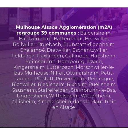
Mulhouse Alsace Agglomération (m2A)
regroupe 39 communes :
Baldersheim
,
Bantzenheim
,
Battenheim
,
Berrwiller
,
Bollwiller
,
Bruebach
,
Brunstatt-didenheim
,
Chalampé
,
Dietwiller
,
Eschentzwiller
,
Feldkirch
,
Flaxlanden
,
Galfingue
,
Habsheim
,
Heimsbrunn
,
Hombourg
,
Illzach
,
Kingersheim
,
Lutterbach
,
Morschwiller-le-
bas
,
Mulhouse
,
Niffer
,
Ottmarsheim
,
Petit-
Landau
,
Pfastatt
,
Pulversheim
,
Reiningue
,
Richwiller
,
Riedisheim
,
Rixheim
,
Ruelisheim
,
Sausheim
,
Staffelfelden
,
Steinbrunn-le-Bas
,
Ungersheim
,
Wittelsheim
,
Wittenheim
,
Zillisheim
,
Zimmersheim
, dans le Haut-Rhin
en Alsace.