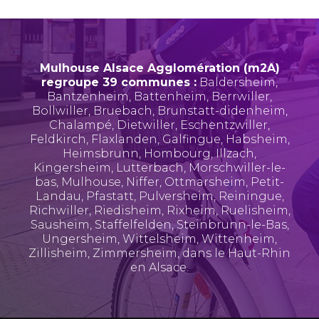
Mulhouse Alsace Agglomération (m2A)
regroupe 39 communes :
Baldersheim
,
Bantzenheim
,
Battenheim
,
Berrwiller
,
Bollwiller
,
Bruebach
,
Brunstatt-didenheim
,
Chalampé
,
Dietwiller
,
Eschentzwiller
,
Feldkirch
,
Flaxlanden
,
Galfingue
,
Habsheim
,
Heimsbrunn
,
Hombourg
,
Illzach
,
Kingersheim
,
Lutterbach
,
Morschwiller-le-
bas
,
Mulhouse
,
Niffer
,
Ottmarsheim
,
Petit-
Landau
,
Pfastatt
,
Pulversheim
,
Reiningue
,
Richwiller
,
Riedisheim
,
Rixheim
,
Ruelisheim
,
Sausheim
,
Staffelfelden
,
Steinbrunn-le-Bas
,
Ungersheim
,
Wittelsheim
,
Wittenheim
,
Zillisheim
,
Zimmersheim
, dans le Haut-Rhin
en Alsace.