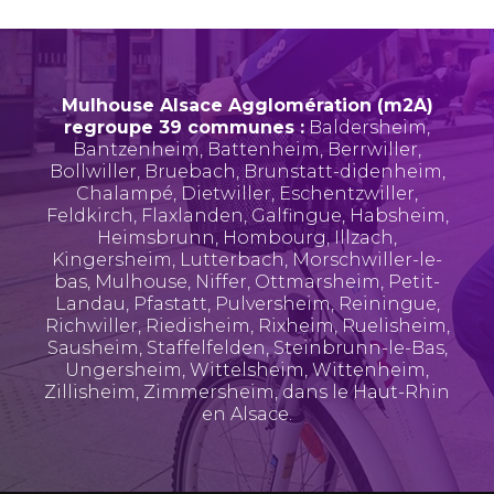
Mulhouse Alsace Agglomération (m2A)
regroupe 39 communes :
Baldersheim
,
Bantzenheim
,
Battenheim
,
Berrwiller
,
Bollwiller
,
Bruebach
,
Brunstatt-didenheim
,
Chalampé
,
Dietwiller
,
Eschentzwiller
,
Feldkirch
,
Flaxlanden
,
Galfingue
,
Habsheim
,
Heimsbrunn
,
Hombourg
,
Illzach
,
Kingersheim
,
Lutterbach
,
Morschwiller-le-
bas
,
Mulhouse
,
Niffer
,
Ottmarsheim
,
Petit-
Landau
,
Pfastatt
,
Pulversheim
,
Reiningue
,
Richwiller
,
Riedisheim
,
Rixheim
,
Ruelisheim
,
Sausheim
,
Staffelfelden
,
Steinbrunn-le-Bas
,
Ungersheim
,
Wittelsheim
,
Wittenheim
,
Zillisheim
,
Zimmersheim
, dans le Haut-Rhin
en Alsace.