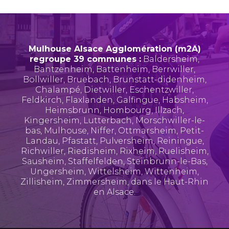
Mulhouse Alsace Agglomération (m2A)
regroupe 39 communes :
Baldersheim
,
Bantzenheim
,
Battenheim
,
Berrwiller
,
Bollwiller
,
Bruebach
,
Brunstatt-didenheim
,
Chalampé
,
Dietwiller
,
Eschentzwiller
,
Feldkirch
,
Flaxlanden
,
Galfingue
,
Habsheim
,
Heimsbrunn
,
Hombourg
,
Illzach
,
Kingersheim
,
Lutterbach
,
Morschwiller-le-
bas
,
Mulhouse
,
Niffer
,
Ottmarsheim
,
Petit-
Landau
,
Pfastatt
,
Pulversheim
,
Reiningue
,
Richwiller
,
Riedisheim
,
Rixheim
,
Ruelisheim
,
Sausheim
,
Staffelfelden
,
Steinbrunn-le-Bas
,
Ungersheim
,
Wittelsheim
,
Wittenheim
,
Zillisheim
,
Zimmersheim
, dans le Haut-Rhin
en Alsace.