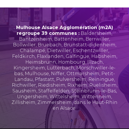
Mulhouse Alsace Agglomération (m2A)
regroupe 39 communes :
Baldersheim
,
Bantzenheim
,
Battenheim
,
Berrwiller
,
Bollwiller
,
Bruebach
,
Brunstatt-didenheim
,
Chalampé
,
Dietwiller
,
Eschentzwiller
,
Feldkirch
,
Flaxlanden
,
Galfingue
,
Habsheim
,
Heimsbrunn
,
Hombourg
,
Illzach
,
Kingersheim
,
Lutterbach
,
Morschwiller-le-
bas
,
Mulhouse
,
Niffer
,
Ottmarsheim
,
Petit-
Landau
,
Pfastatt
,
Pulversheim
,
Reiningue
,
Richwiller
,
Riedisheim
,
Rixheim
,
Ruelisheim
,
Sausheim
,
Staffelfelden
,
Steinbrunn-le-Bas
,
Ungersheim
,
Wittelsheim
,
Wittenheim
,
Zillisheim
,
Zimmersheim
, dans le Haut-Rhin
en Alsace.