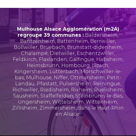
Mulhouse Alsace Agglomération (m2A)
regroupe 39 communes :
Baldersheim
,
Bantzenheim
,
Battenheim
,
Berrwiller
,
Bollwiller
,
Bruebach
,
Brunstatt-didenheim
,
Chalampé
,
Dietwiller
,
Eschentzwiller
,
Feldkirch
,
Flaxlanden
,
Galfingue
,
Habsheim
,
Heimsbrunn
,
Hombourg
,
Illzach
,
Kingersheim
,
Lutterbach
,
Morschwiller-le-
bas
,
Mulhouse
,
Niffer
,
Ottmarsheim
,
Petit-
Landau
,
Pfastatt
,
Pulversheim
,
Reiningue
,
Richwiller
,
Riedisheim
,
Rixheim
,
Ruelisheim
,
Sausheim
,
Staffelfelden
,
Steinbrunn-le-Bas
,
Ungersheim
,
Wittelsheim
,
Wittenheim
,
Zillisheim
,
Zimmersheim
, dans le Haut-Rhin
en Alsace.