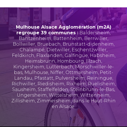
Mulhouse Alsace Agglomération (m2A)
regroupe 39 communes :
Baldersheim
,
Bantzenheim
,
Battenheim
,
Berrwiller
,
Bollwiller
,
Bruebach
,
Brunstatt-didenheim
,
Chalampé
,
Dietwiller
,
Eschentzwiller
,
Feldkirch
,
Flaxlanden
,
Galfingue
,
Habsheim
,
Heimsbrunn
,
Hombourg
,
Illzach
,
Kingersheim
,
Lutterbach
,
Morschwiller-le-
bas
,
Mulhouse
,
Niffer
,
Ottmarsheim
,
Petit-
Landau
,
Pfastatt
,
Pulversheim
,
Reiningue
,
Richwiller
,
Riedisheim
,
Rixheim
,
Ruelisheim
,
Sausheim
,
Staffelfelden
,
Steinbrunn-le-Bas
,
Ungersheim
,
Wittelsheim
,
Wittenheim
,
Zillisheim
,
Zimmersheim
, dans le Haut-Rhin
en Alsace.