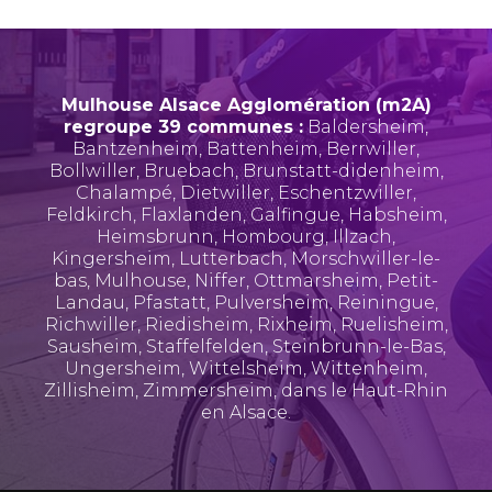
Mulhouse Alsace Agglomération (m2A)
regroupe 39 communes :
Baldersheim
,
Bantzenheim
,
Battenheim
,
Berrwiller
,
Bollwiller
,
Bruebach
,
Brunstatt-didenheim
,
Chalampé
,
Dietwiller
,
Eschentzwiller
,
Feldkirch
,
Flaxlanden
,
Galfingue
,
Habsheim
,
Heimsbrunn
,
Hombourg
,
Illzach
,
Kingersheim
,
Lutterbach
,
Morschwiller-le-
bas
,
Mulhouse
,
Niffer
,
Ottmarsheim
,
Petit-
Landau
,
Pfastatt
,
Pulversheim
,
Reiningue
,
Richwiller
,
Riedisheim
,
Rixheim
,
Ruelisheim
,
Sausheim
,
Staffelfelden
,
Steinbrunn-le-Bas
,
Ungersheim
,
Wittelsheim
,
Wittenheim
,
Zillisheim
,
Zimmersheim
, dans le Haut-Rhin
en Alsace.