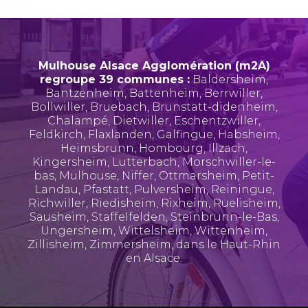
Mulhouse Alsace Agglomération (m2A)
regroupe 39 communes :
Baldersheim
,
Bantzenheim
,
Battenheim
,
Berrwiller
,
Bollwiller
,
Bruebach
,
Brunstatt-didenheim
,
Chalampé
,
Dietwiller
,
Eschentzwiller
,
Feldkirch
,
Flaxlanden
,
Galfingue
,
Habsheim
,
Heimsbrunn
,
Hombourg
,
Illzach
,
Kingersheim
,
Lutterbach
,
Morschwiller-le-
bas
,
Mulhouse
,
Niffer
,
Ottmarsheim
,
Petit-
Landau
,
Pfastatt
,
Pulversheim
,
Reiningue
,
Richwiller
,
Riedisheim
,
Rixheim
,
Ruelisheim
,
Sausheim
,
Staffelfelden
,
Steinbrunn-le-Bas
,
Ungersheim
,
Wittelsheim
,
Wittenheim
,
Zillisheim
,
Zimmersheim
, dans le Haut-Rhin
en Alsace.