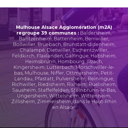
Mulhouse Alsace Agglomération (m2A)
regroupe 39 communes :
Baldersheim
,
Bantzenheim
,
Battenheim
,
Berrwiller
,
Bollwiller
,
Bruebach
,
Brunstatt-didenheim
,
Chalampé
,
Dietwiller
,
Eschentzwiller
,
Feldkirch
,
Flaxlanden
,
Galfingue
,
Habsheim
,
Heimsbrunn
,
Hombourg
,
Illzach
,
Kingersheim
,
Lutterbach
,
Morschwiller-le-
bas
,
Mulhouse
,
Niffer
,
Ottmarsheim
,
Petit-
Landau
,
Pfastatt
,
Pulversheim
,
Reiningue
,
Richwiller
,
Riedisheim
,
Rixheim
,
Ruelisheim
,
Sausheim
,
Staffelfelden
,
Steinbrunn-le-Bas
,
Ungersheim
,
Wittelsheim
,
Wittenheim
,
Zillisheim
,
Zimmersheim
, dans le Haut-Rhin
en Alsace.