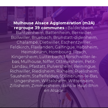
Mulhouse Alsace Agglomération (m2A)
regroupe 39 communes :
Baldersheim
,
Bantzenheim
,
Battenheim
,
Berrwiller
,
Bollwiller
,
Bruebach
,
Brunstatt-didenheim
,
Chalampé
,
Dietwiller
,
Eschentzwiller
,
Feldkirch
,
Flaxlanden
,
Galfingue
,
Habsheim
,
Heimsbrunn
,
Hombourg
,
Illzach
,
Kingersheim
,
Lutterbach
,
Morschwiller-le-
bas
,
Mulhouse
,
Niffer
,
Ottmarsheim
,
Petit-
Landau
,
Pfastatt
,
Pulversheim
,
Reiningue
,
Richwiller
,
Riedisheim
,
Rixheim
,
Ruelisheim
,
Sausheim
,
Staffelfelden
,
Steinbrunn-le-Bas
,
Ungersheim
,
Wittelsheim
,
Wittenheim
,
Zillisheim
,
Zimmersheim
, dans le Haut-Rhin
en Alsace.