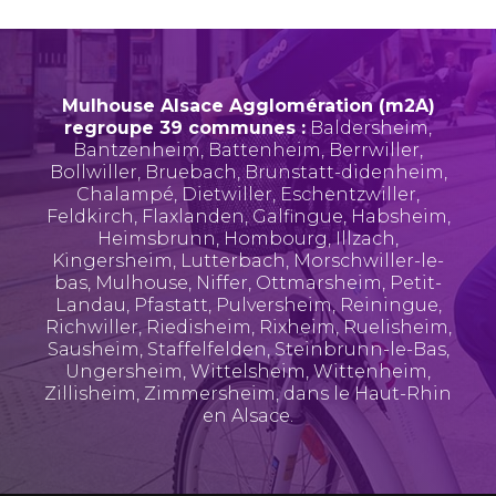
Mulhouse Alsace Agglomération (m2A)
regroupe 39 communes :
Baldersheim
,
Bantzenheim
,
Battenheim
,
Berrwiller
,
Bollwiller
,
Bruebach
,
Brunstatt-didenheim
,
Chalampé
,
Dietwiller
,
Eschentzwiller
,
Feldkirch
,
Flaxlanden
,
Galfingue
,
Habsheim
,
Heimsbrunn
,
Hombourg
,
Illzach
,
Kingersheim
,
Lutterbach
,
Morschwiller-le-
bas
,
Mulhouse
,
Niffer
,
Ottmarsheim
,
Petit-
Landau
,
Pfastatt
,
Pulversheim
,
Reiningue
,
Richwiller
,
Riedisheim
,
Rixheim
,
Ruelisheim
,
Sausheim
,
Staffelfelden
,
Steinbrunn-le-Bas
,
Ungersheim
,
Wittelsheim
,
Wittenheim
,
Zillisheim
,
Zimmersheim
, dans le Haut-Rhin
en Alsace.