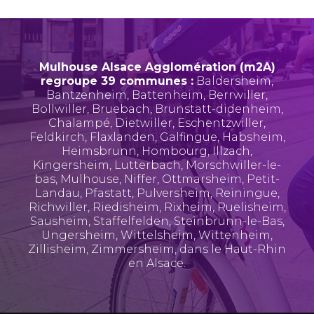
Mulhouse Alsace Agglomération (m2A)
regroupe 39 communes :
Baldersheim
,
Bantzenheim
,
Battenheim
,
Berrwiller
,
Bollwiller
,
Bruebach
,
Brunstatt-didenheim
,
Chalampé
,
Dietwiller
,
Eschentzwiller
,
Feldkirch
,
Flaxlanden
,
Galfingue
,
Habsheim
,
Heimsbrunn
,
Hombourg
,
Illzach
,
Kingersheim
,
Lutterbach
,
Morschwiller-le-
bas
,
Mulhouse
,
Niffer
,
Ottmarsheim
,
Petit-
Landau
,
Pfastatt
,
Pulversheim
,
Reiningue
,
Richwiller
,
Riedisheim
,
Rixheim
,
Ruelisheim
,
Sausheim
,
Staffelfelden
,
Steinbrunn-le-Bas
,
Ungersheim
,
Wittelsheim
,
Wittenheim
,
Zillisheim
,
Zimmersheim
, dans le Haut-Rhin
en Alsace.