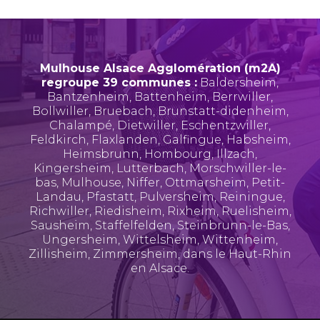
Mulhouse Alsace Agglomération (m2A)
regroupe 39 communes :
Baldersheim
,
Bantzenheim
,
Battenheim
,
Berrwiller
,
Bollwiller
,
Bruebach
,
Brunstatt-didenheim
,
Chalampé
,
Dietwiller
,
Eschentzwiller
,
Feldkirch
,
Flaxlanden
,
Galfingue
,
Habsheim
,
Heimsbrunn
,
Hombourg
,
Illzach
,
Kingersheim
,
Lutterbach
,
Morschwiller-le-
bas
,
Mulhouse
,
Niffer
,
Ottmarsheim
,
Petit-
Landau
,
Pfastatt
,
Pulversheim
,
Reiningue
,
Richwiller
,
Riedisheim
,
Rixheim
,
Ruelisheim
,
Sausheim
,
Staffelfelden
,
Steinbrunn-le-Bas
,
Ungersheim
,
Wittelsheim
,
Wittenheim
,
Zillisheim
,
Zimmersheim
, dans le Haut-Rhin
en Alsace.