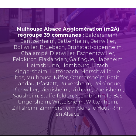
Mulhouse Alsace Agglomération (m2A)
regroupe 39 communes :
Baldersheim
,
Bantzenheim
,
Battenheim
,
Berrwiller
,
Bollwiller
,
Bruebach
,
Brunstatt-didenheim
,
Chalampé
,
Dietwiller
,
Eschentzwiller
,
Feldkirch
,
Flaxlanden
,
Galfingue
,
Habsheim
,
Heimsbrunn
,
Hombourg
,
Illzach
,
Kingersheim
,
Lutterbach
,
Morschwiller-le-
bas
,
Mulhouse
,
Niffer
,
Ottmarsheim
,
Petit-
Landau
,
Pfastatt
,
Pulversheim
,
Reiningue
,
Richwiller
,
Riedisheim
,
Rixheim
,
Ruelisheim
,
Sausheim
,
Staffelfelden
,
Steinbrunn-le-Bas
,
Ungersheim
,
Wittelsheim
,
Wittenheim
,
Zillisheim
,
Zimmersheim
, dans le Haut-Rhin
en Alsace.