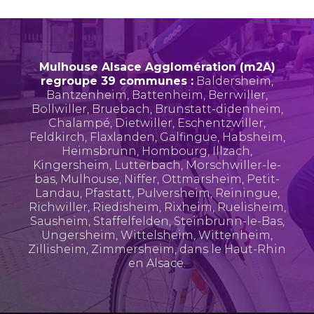
Mulhouse Alsace Agglomération (m2A)
regroupe 39 communes :
Baldersheim
,
Bantzenheim
,
Battenheim
,
Berrwiller
,
Bollwiller
,
Bruebach
,
Brunstatt-didenheim
,
Chalampé
,
Dietwiller
,
Eschentzwiller
,
Feldkirch
,
Flaxlanden
,
Galfingue
,
Habsheim
,
Heimsbrunn
,
Hombourg
,
Illzach
,
Kingersheim
,
Lutterbach
,
Morschwiller-le-
bas
,
Mulhouse
,
Niffer
,
Ottmarsheim
,
Petit-
Landau
,
Pfastatt
,
Pulversheim
,
Reiningue
,
Richwiller
,
Riedisheim
,
Rixheim
,
Ruelisheim
,
Sausheim
,
Staffelfelden
,
Steinbrunn-le-Bas
,
Ungersheim
,
Wittelsheim
,
Wittenheim
,
Zillisheim
,
Zimmersheim
, dans le Haut-Rhin
en Alsace.