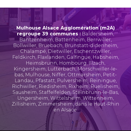
Mulhouse Alsace Agglomération (m2A)
regroupe 39 communes :
Baldersheim
,
Bantzenheim
,
Battenheim
,
Berrwiller
,
Bollwiller
,
Bruebach
,
Brunstatt-didenheim
,
Chalampé
,
Dietwiller
,
Eschentzwiller
,
Feldkirch
,
Flaxlanden
,
Galfingue
,
Habsheim
,
Heimsbrunn
,
Hombourg
,
Illzach
,
Kingersheim
,
Lutterbach
,
Morschwiller-le-
bas
,
Mulhouse
,
Niffer
,
Ottmarsheim
,
Petit-
Landau
,
Pfastatt
,
Pulversheim
,
Reiningue
,
Richwiller
,
Riedisheim
,
Rixheim
,
Ruelisheim
,
Sausheim
,
Staffelfelden
,
Steinbrunn-le-Bas
,
Ungersheim
,
Wittelsheim
,
Wittenheim
,
Zillisheim
,
Zimmersheim
, dans le Haut-Rhin
en Alsace.