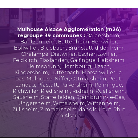
Mulhouse Alsace Agglomération (m2A)
regroupe 39 communes :
Baldersheim
,
Bantzenheim
,
Battenheim
,
Berrwiller
,
Bollwiller
,
Bruebach
,
Brunstatt-didenheim
,
Chalampé
,
Dietwiller
,
Eschentzwiller
,
Feldkirch
,
Flaxlanden
,
Galfingue
,
Habsheim
,
Heimsbrunn
,
Hombourg
,
Illzach
,
Kingersheim
,
Lutterbach
,
Morschwiller-le-
bas
,
Mulhouse
,
Niffer
,
Ottmarsheim
,
Petit-
Landau
,
Pfastatt
,
Pulversheim
,
Reiningue
,
Richwiller
,
Riedisheim
,
Rixheim
,
Ruelisheim
,
Sausheim
,
Staffelfelden
,
Steinbrunn-le-Bas
,
Ungersheim
,
Wittelsheim
,
Wittenheim
,
Zillisheim
,
Zimmersheim
, dans le Haut-Rhin
en Alsace.