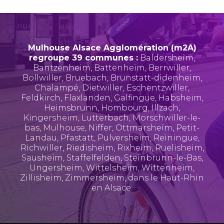
Mulhouse Alsace Agglomération (m2A)
regroupe 39 communes :
Baldersheim
,
Bantzenheim
,
Battenheim
,
Berrwiller
,
Bollwiller
,
Bruebach
,
Brunstatt-didenheim
,
Chalampé
,
Dietwiller
,
Eschentzwiller
,
Feldkirch
,
Flaxlanden
,
Galfingue
,
Habsheim
,
Heimsbrunn
,
Hombourg
,
Illzach
,
Kingersheim
,
Lutterbach
,
Morschwiller-le-
bas
,
Mulhouse
,
Niffer
,
Ottmarsheim
,
Petit-
Landau
,
Pfastatt
,
Pulversheim
,
Reiningue
,
Richwiller
,
Riedisheim
,
Rixheim
,
Ruelisheim
,
Sausheim
,
Staffelfelden
,
Steinbrunn-le-Bas
,
Ungersheim
,
Wittelsheim
,
Wittenheim
,
Zillisheim
,
Zimmersheim
, dans le Haut-Rhin
en Alsace.