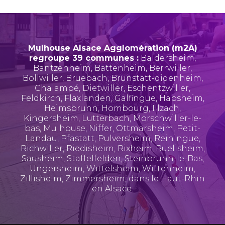
Mulhouse Alsace Agglomération (m2A)
regroupe 39 communes :
Baldersheim
,
Bantzenheim
,
Battenheim
,
Berrwiller
,
Bollwiller
,
Bruebach
,
Brunstatt-didenheim
,
Chalampé
,
Dietwiller
,
Eschentzwiller
,
Feldkirch
,
Flaxlanden
,
Galfingue
,
Habsheim
,
Heimsbrunn
,
Hombourg
,
Illzach
,
Kingersheim
,
Lutterbach
,
Morschwiller-le-
bas
,
Mulhouse
,
Niffer
,
Ottmarsheim
,
Petit-
Landau
,
Pfastatt
,
Pulversheim
,
Reiningue
,
Richwiller
,
Riedisheim
,
Rixheim
,
Ruelisheim
,
Sausheim
,
Staffelfelden
,
Steinbrunn-le-Bas
,
Ungersheim
,
Wittelsheim
,
Wittenheim
,
Zillisheim
,
Zimmersheim
, dans le Haut-Rhin
en Alsace.