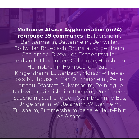
Mulhouse Alsace Agglomération (m2A)
regroupe 39 communes :
Baldersheim
,
Bantzenheim
,
Battenheim
,
Berrwiller
,
Bollwiller
,
Bruebach
,
Brunstatt-didenheim
,
Chalampé
,
Dietwiller
,
Eschentzwiller
,
Feldkirch
,
Flaxlanden
,
Galfingue
,
Habsheim
,
Heimsbrunn
,
Hombourg
,
Illzach
,
Kingersheim
,
Lutterbach
,
Morschwiller-le-
bas
,
Mulhouse
,
Niffer
,
Ottmarsheim
,
Petit-
Landau
,
Pfastatt
,
Pulversheim
,
Reiningue
,
Richwiller
,
Riedisheim
,
Rixheim
,
Ruelisheim
,
Sausheim
,
Staffelfelden
,
Steinbrunn-le-Bas
,
Ungersheim
,
Wittelsheim
,
Wittenheim
,
Zillisheim
,
Zimmersheim
, dans le Haut-Rhin
en Alsace.