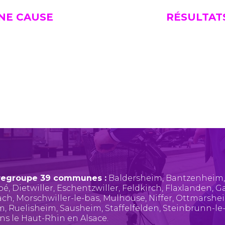
UNE CAUSE
RÉSULTAT
regroupe 39 communes :
Baldersheim
,
Bantzenheim
pé
,
Dietwiller
,
Eschentzwiller
,
Feldkirch
,
Flaxlanden
,
Ga
ach
,
Morschwiller-le-bas
,
Mulhouse
,
Niffer
,
Ottmarshe
im
,
Ruelisheim
,
Sausheim
,
Staffelfelden
,
Steinbrunn-le
ans le Haut-Rhin en Alsace.