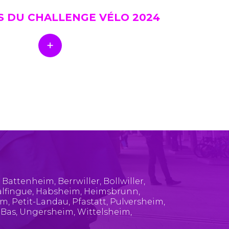
S DU CHALLENGE VÉLO 2024
,
Battenheim
,
Berrwiller
,
Bollwiller
,
lfingue
,
Habsheim
,
Heimsbrunn
,
im
,
Petit-Landau
,
Pfastatt
,
Pulversheim
,
-Bas
,
Ungersheim
,
Wittelsheim
,