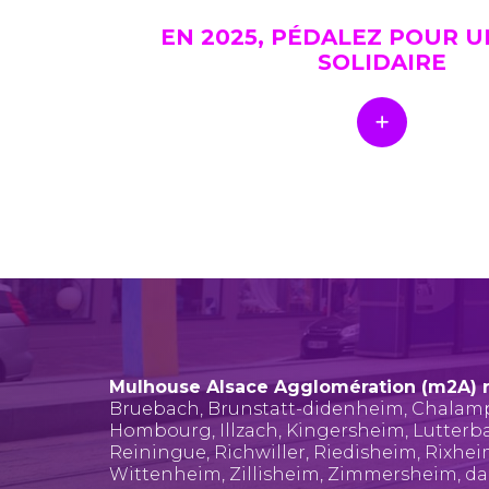
EN 2025, PÉDALEZ POUR 
SOLIDAIRE
Mulhouse Alsace Agglomération (m2A) 
Bruebach
,
Brunstatt-didenheim
,
Chalam
Hombourg
,
Illzach
,
Kingersheim
,
Lutterb
Reiningue
,
Richwiller
,
Riedisheim
,
Rixhe
Wittenheim
,
Zillisheim
,
Zimmersheim
, d