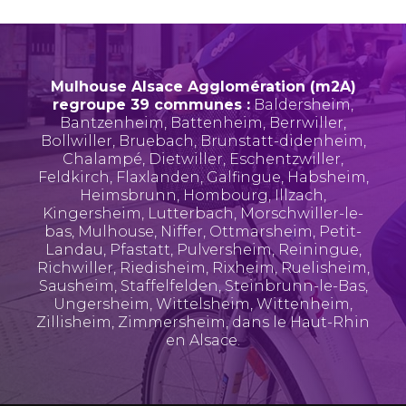
Mulhouse Alsace Agglomération (m2A)
regroupe 39 communes :
Baldersheim
,
Bantzenheim
,
Battenheim
,
Berrwiller
,
Bollwiller
,
Bruebach
,
Brunstatt-didenheim
,
Chalampé
,
Dietwiller
,
Eschentzwiller
,
Feldkirch
,
Flaxlanden
,
Galfingue
,
Habsheim
,
Heimsbrunn
,
Hombourg
,
Illzach
,
Kingersheim
,
Lutterbach
,
Morschwiller-le-
bas
,
Mulhouse
,
Niffer
,
Ottmarsheim
,
Petit-
Landau
,
Pfastatt
,
Pulversheim
,
Reiningue
,
Richwiller
,
Riedisheim
,
Rixheim
,
Ruelisheim
,
Sausheim
,
Staffelfelden
,
Steinbrunn-le-Bas
,
Ungersheim
,
Wittelsheim
,
Wittenheim
,
Zillisheim
,
Zimmersheim
, dans le Haut-Rhin
en Alsace.