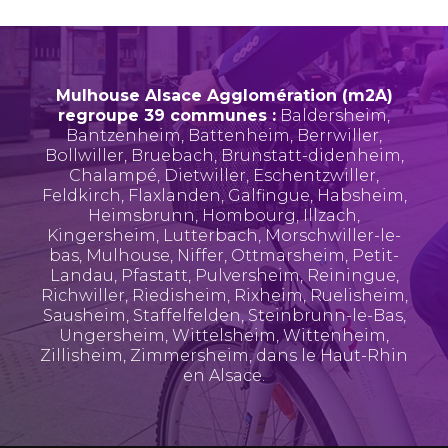
Mulhouse Alsace Agglomération (m2A)
regroupe 39 communes :
Baldersheim
,
Bantzenheim
,
Battenheim
,
Berrwiller
,
Bollwiller
,
Bruebach
,
Brunstatt-didenheim
,
Chalampé
,
Dietwiller
,
Eschentzwiller
,
Feldkirch
,
Flaxlanden
,
Galfingue
,
Habsheim
,
Heimsbrunn
,
Hombourg
,
Illzach
,
Kingersheim
,
Lutterbach
,
Morschwiller-le-
bas
,
Mulhouse
,
Niffer
,
Ottmarsheim
,
Petit-
Landau
,
Pfastatt
,
Pulversheim
,
Reiningue
,
Richwiller
,
Riedisheim
,
Rixheim
,
Ruelisheim
,
Sausheim
,
Staffelfelden
,
Steinbrunn-le-Bas
,
Ungersheim
,
Wittelsheim
,
Wittenheim
,
Zillisheim
,
Zimmersheim
, dans le Haut-Rhin
en Alsace.