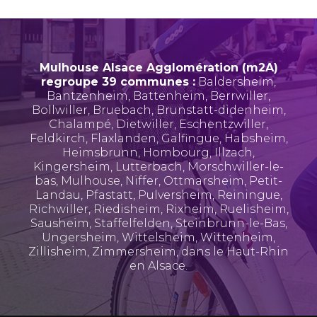
Mulhouse Alsace Agglomération (m2A)
regroupe 39 communes :
Baldersheim
,
Bantzenheim
,
Battenheim
,
Berrwiller
,
Bollwiller
,
Bruebach
,
Brunstatt-didenheim
,
Chalampé
,
Dietwiller
,
Eschentzwiller
,
Feldkirch
,
Flaxlanden
,
Galfingue
,
Habsheim
,
Heimsbrunn
,
Hombourg
,
Illzach
,
Kingersheim
,
Lutterbach
,
Morschwiller-le-
bas
,
Mulhouse
,
Niffer
,
Ottmarsheim
,
Petit-
Landau
,
Pfastatt
,
Pulversheim
,
Reiningue
,
Richwiller
,
Riedisheim
,
Rixheim
,
Ruelisheim
,
Sausheim
,
Staffelfelden
,
Steinbrunn-le-Bas
,
Ungersheim
,
Wittelsheim
,
Wittenheim
,
Zillisheim
,
Zimmersheim
, dans le Haut-Rhin
en Alsace.