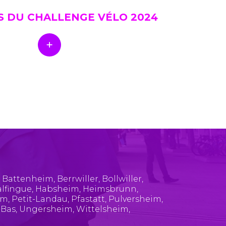
S DU CHALLENGE VÉLO 2024
,
Battenheim
,
Berrwiller
,
Bollwiller
,
lfingue
,
Habsheim
,
Heimsbrunn
,
im
,
Petit-Landau
,
Pfastatt
,
Pulversheim
,
-Bas
,
Ungersheim
,
Wittelsheim
,