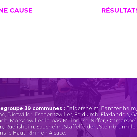
UNE CAUSE
RÉSULTAT
regroupe 39 communes :
Baldersheim
,
Bantzenheim
pé
,
Dietwiller
,
Eschentzwiller
,
Feldkirch
,
Flaxlanden
,
Ga
ach
,
Morschwiller-le-bas
,
Mulhouse
,
Niffer
,
Ottmarshe
im
,
Ruelisheim
,
Sausheim
,
Staffelfelden
,
Steinbrunn-le
ans le Haut-Rhin en Alsace.