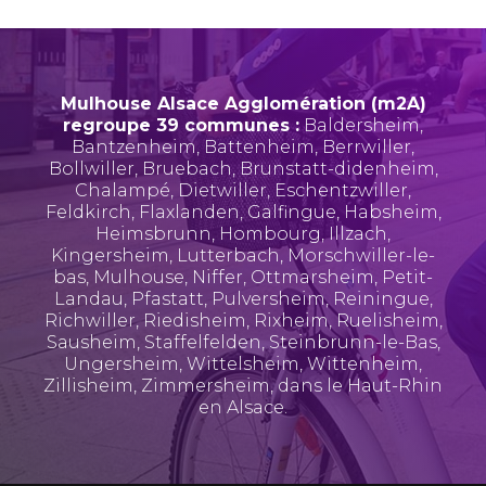
Mulhouse Alsace Agglomération (m2A)
regroupe 39 communes :
Baldersheim
,
Bantzenheim
,
Battenheim
,
Berrwiller
,
Bollwiller
,
Bruebach
,
Brunstatt-didenheim
,
Chalampé
,
Dietwiller
,
Eschentzwiller
,
Feldkirch
,
Flaxlanden
,
Galfingue
,
Habsheim
,
Heimsbrunn
,
Hombourg
,
Illzach
,
Kingersheim
,
Lutterbach
,
Morschwiller-le-
bas
,
Mulhouse
,
Niffer
,
Ottmarsheim
,
Petit-
Landau
,
Pfastatt
,
Pulversheim
,
Reiningue
,
Richwiller
,
Riedisheim
,
Rixheim
,
Ruelisheim
,
Sausheim
,
Staffelfelden
,
Steinbrunn-le-Bas
,
Ungersheim
,
Wittelsheim
,
Wittenheim
,
Zillisheim
,
Zimmersheim
, dans le Haut-Rhin
en Alsace.