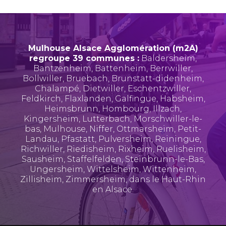
Mulhouse Alsace Agglomération (m2A)
regroupe 39 communes :
Baldersheim
,
Bantzenheim
,
Battenheim
,
Berrwiller
,
Bollwiller
,
Bruebach
,
Brunstatt-didenheim
,
Chalampé
,
Dietwiller
,
Eschentzwiller
,
Feldkirch
,
Flaxlanden
,
Galfingue
,
Habsheim
,
Heimsbrunn
,
Hombourg
,
Illzach
,
Kingersheim
,
Lutterbach
,
Morschwiller-le-
bas
,
Mulhouse
,
Niffer
,
Ottmarsheim
,
Petit-
Landau
,
Pfastatt
,
Pulversheim
,
Reiningue
,
Richwiller
,
Riedisheim
,
Rixheim
,
Ruelisheim
,
Sausheim
,
Staffelfelden
,
Steinbrunn-le-Bas
,
Ungersheim
,
Wittelsheim
,
Wittenheim
,
Zillisheim
,
Zimmersheim
, dans le Haut-Rhin
en Alsace.