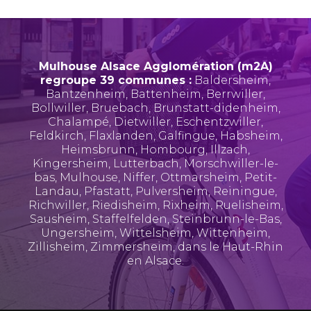
Mulhouse Alsace Agglomération (m2A)
regroupe 39 communes :
Baldersheim
,
Bantzenheim
,
Battenheim
,
Berrwiller
,
Bollwiller
,
Bruebach
,
Brunstatt-didenheim
,
Chalampé
,
Dietwiller
,
Eschentzwiller
,
Feldkirch
,
Flaxlanden
,
Galfingue
,
Habsheim
,
Heimsbrunn
,
Hombourg
,
Illzach
,
Kingersheim
,
Lutterbach
,
Morschwiller-le-
bas
,
Mulhouse
,
Niffer
,
Ottmarsheim
,
Petit-
Landau
,
Pfastatt
,
Pulversheim
,
Reiningue
,
Richwiller
,
Riedisheim
,
Rixheim
,
Ruelisheim
,
Sausheim
,
Staffelfelden
,
Steinbrunn-le-Bas
,
Ungersheim
,
Wittelsheim
,
Wittenheim
,
Zillisheim
,
Zimmersheim
, dans le Haut-Rhin
en Alsace.