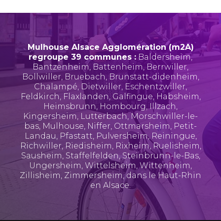
Mulhouse Alsace Agglomération (m2A)
regroupe 39 communes :
Baldersheim
,
Bantzenheim
,
Battenheim
,
Berrwiller
,
Bollwiller
,
Bruebach
,
Brunstatt-didenheim
,
Chalampé
,
Dietwiller
,
Eschentzwiller
,
Feldkirch
,
Flaxlanden
,
Galfingue
,
Habsheim
,
Heimsbrunn
,
Hombourg
,
Illzach
,
Kingersheim
,
Lutterbach
,
Morschwiller-le-
bas
,
Mulhouse
,
Niffer
,
Ottmarsheim
,
Petit-
Landau
,
Pfastatt
,
Pulversheim
,
Reiningue
,
Richwiller
,
Riedisheim
,
Rixheim
,
Ruelisheim
,
Sausheim
,
Staffelfelden
,
Steinbrunn-le-Bas
,
Ungersheim
,
Wittelsheim
,
Wittenheim
,
Zillisheim
,
Zimmersheim
, dans le Haut-Rhin
en Alsace.