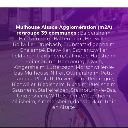
Mulhouse Alsace Agglomération (m2A)
regroupe 39 communes :
Baldersheim
,
Bantzenheim
,
Battenheim
,
Berrwiller
,
Bollwiller
,
Bruebach
,
Brunstatt-didenheim
,
Chalampé
,
Dietwiller
,
Eschentzwiller
,
Feldkirch
,
Flaxlanden
,
Galfingue
,
Habsheim
,
Heimsbrunn
,
Hombourg
,
Illzach
,
Kingersheim
,
Lutterbach
,
Morschwiller-le-
bas
,
Mulhouse
,
Niffer
,
Ottmarsheim
,
Petit-
Landau
,
Pfastatt
,
Pulversheim
,
Reiningue
,
Richwiller
,
Riedisheim
,
Rixheim
,
Ruelisheim
,
Sausheim
,
Staffelfelden
,
Steinbrunn-le-Bas
,
Ungersheim
,
Wittelsheim
,
Wittenheim
,
Zillisheim
,
Zimmersheim
, dans le Haut-Rhin
en Alsace.