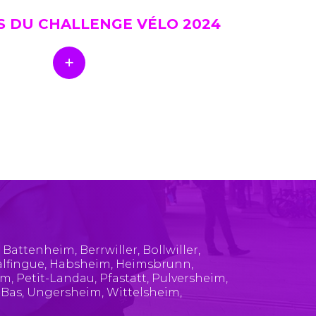
S DU CHALLENGE VÉLO 2024
,
Battenheim
,
Berrwiller
,
Bollwiller
,
lfingue
,
Habsheim
,
Heimsbrunn
,
im
,
Petit-Landau
,
Pfastatt
,
Pulversheim
,
-Bas
,
Ungersheim
,
Wittelsheim
,