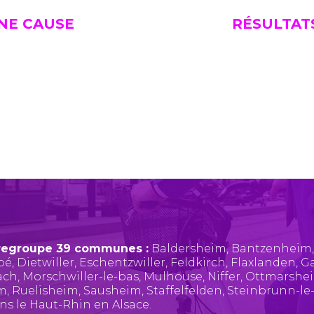
UNE CAUSE
RÉSULTAT
regroupe 39 communes :
Baldersheim
,
Bantzenheim
pé
,
Dietwiller
,
Eschentzwiller
,
Feldkirch
,
Flaxlanden
,
Ga
ach
,
Morschwiller-le-bas
,
Mulhouse
,
Niffer
,
Ottmarshe
im
,
Ruelisheim
,
Sausheim
,
Staffelfelden
,
Steinbrunn-le
ans le Haut-Rhin en Alsace.