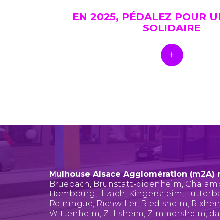
EN 2025, PÉDALEZ POUR 
SOLIDAIRE
Mulhouse Alsace Agglomération (m2A) 
Bruebach
,
Brunstatt-didenheim
,
Chalam
Hombourg
,
Illzach
,
Kingersheim
,
Lutterb
Reiningue
,
Richwiller
,
Riedisheim
,
Rixhe
Wittenheim
,
Zillisheim
,
Zimmersheim
, d