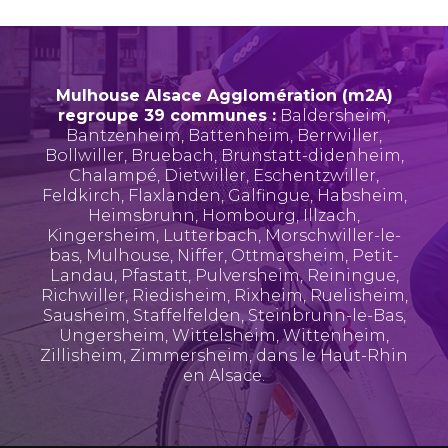
Mulhouse Alsace Agglomération (m2A)
regroupe 39 communes :
Baldersheim
,
Bantzenheim
,
Battenheim
,
Berrwiller
,
Bollwiller
,
Bruebach
,
Brunstatt-didenheim
,
Chalampé
,
Dietwiller
,
Eschentzwiller
,
Feldkirch
,
Flaxlanden
,
Galfingue
,
Habsheim
,
Heimsbrunn
,
Hombourg
,
Illzach
,
Kingersheim
,
Lutterbach
,
Morschwiller-le-
bas
,
Mulhouse
,
Niffer
,
Ottmarsheim
,
Petit-
Landau
,
Pfastatt
,
Pulversheim
,
Reiningue
,
Richwiller
,
Riedisheim
,
Rixheim
,
Ruelisheim
,
Sausheim
,
Staffelfelden
,
Steinbrunn-le-Bas
,
Ungersheim
,
Wittelsheim
,
Wittenheim
,
Zillisheim
,
Zimmersheim
, dans le Haut-Rhin
en Alsace.