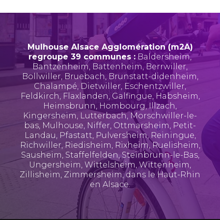
Mulhouse Alsace Agglomération (m2A)
regroupe 39 communes :
Baldersheim
,
Bantzenheim
,
Battenheim
,
Berrwiller
,
Bollwiller
,
Bruebach
,
Brunstatt-didenheim
,
Chalampé
,
Dietwiller
,
Eschentzwiller
,
Feldkirch
,
Flaxlanden
,
Galfingue
,
Habsheim
,
Heimsbrunn
,
Hombourg
,
Illzach
,
Kingersheim
,
Lutterbach
,
Morschwiller-le-
bas
,
Mulhouse
,
Niffer
,
Ottmarsheim
,
Petit-
Landau
,
Pfastatt
,
Pulversheim
,
Reiningue
,
Richwiller
,
Riedisheim
,
Rixheim
,
Ruelisheim
,
Sausheim
,
Staffelfelden
,
Steinbrunn-le-Bas
,
Ungersheim
,
Wittelsheim
,
Wittenheim
,
Zillisheim
,
Zimmersheim
, dans le Haut-Rhin
en Alsace.