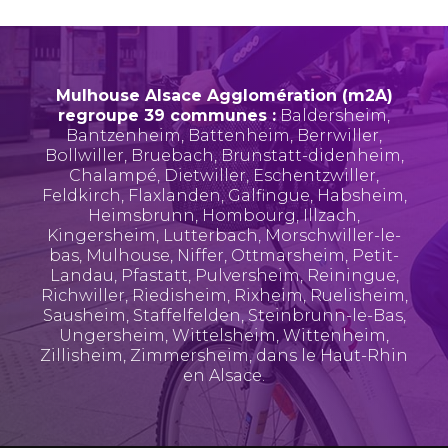
Mulhouse Alsace Agglomération (m2A)
regroupe 39 communes :
Baldersheim
,
Bantzenheim
,
Battenheim
,
Berrwiller
,
Bollwiller
,
Bruebach
,
Brunstatt-didenheim
,
Chalampé
,
Dietwiller
,
Eschentzwiller
,
Feldkirch
,
Flaxlanden
,
Galfingue
,
Habsheim
,
Heimsbrunn
,
Hombourg
,
Illzach
,
Kingersheim
,
Lutterbach
,
Morschwiller-le-
bas
,
Mulhouse
,
Niffer
,
Ottmarsheim
,
Petit-
Landau
,
Pfastatt
,
Pulversheim
,
Reiningue
,
Richwiller
,
Riedisheim
,
Rixheim
,
Ruelisheim
,
Sausheim
,
Staffelfelden
,
Steinbrunn-le-Bas
,
Ungersheim
,
Wittelsheim
,
Wittenheim
,
Zillisheim
,
Zimmersheim
, dans le Haut-Rhin
en Alsace.