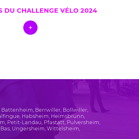
S DU CHALLENGE VÉLO 2024
,
Battenheim
,
Berrwiller
,
Bollwiller
,
lfingue
,
Habsheim
,
Heimsbrunn
,
im
,
Petit-Landau
,
Pfastatt
,
Pulversheim
,
-Bas
,
Ungersheim
,
Wittelsheim
,