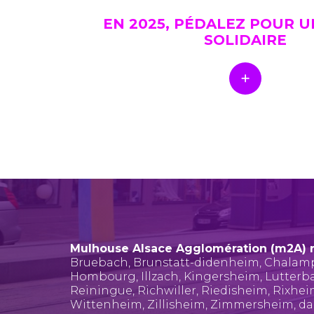
EN 2025, PÉDALEZ POUR 
SOLIDAIRE
Mulhouse Alsace Agglomération (m2A) 
Bruebach
,
Brunstatt-didenheim
,
Chalam
Hombourg
,
Illzach
,
Kingersheim
,
Lutterb
Reiningue
,
Richwiller
,
Riedisheim
,
Rixhe
Wittenheim
,
Zillisheim
,
Zimmersheim
, d