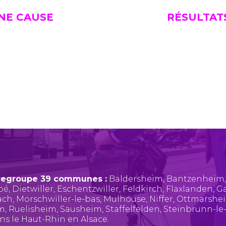
UNE CAUSE
RÉSULTAT
regroupe 39 communes :
Baldersheim
,
Bantzenheim
pé
,
Dietwiller
,
Eschentzwiller
,
Feldkirch
,
Flaxlanden
,
Ga
ach
,
Morschwiller-le-bas
,
Mulhouse
,
Niffer
,
Ottmarshe
im
,
Ruelisheim
,
Sausheim
,
Staffelfelden
,
Steinbrunn-le
ans le Haut-Rhin en Alsace.