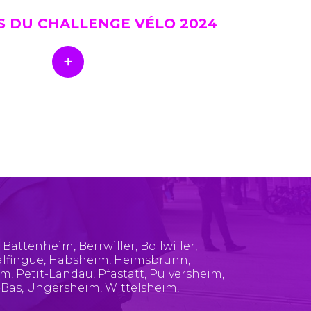
S DU CHALLENGE VÉLO 2024
,
Battenheim
,
Berrwiller
,
Bollwiller
,
lfingue
,
Habsheim
,
Heimsbrunn
,
im
,
Petit-Landau
,
Pfastatt
,
Pulversheim
,
-Bas
,
Ungersheim
,
Wittelsheim
,