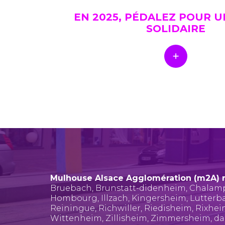
EN 2025, PÉDALEZ POUR 
SOLIDAIRE
Mulhouse Alsace Agglomération (m2A) 
Bruebach
,
Brunstatt-didenheim
,
Chalam
Hombourg
,
Illzach
,
Kingersheim
,
Lutterb
Reiningue
,
Richwiller
,
Riedisheim
,
Rixhe
Wittenheim
,
Zillisheim
,
Zimmersheim
, d