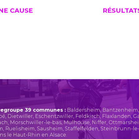
UNE CAUSE
RÉSULTAT
regroupe 39 communes :
Baldersheim
,
Bantzenheim
pé
,
Dietwiller
,
Eschentzwiller
,
Feldkirch
,
Flaxlanden
,
Ga
ach
,
Morschwiller-le-bas
,
Mulhouse
,
Niffer
,
Ottmarshe
im
,
Ruelisheim
,
Sausheim
,
Staffelfelden
,
Steinbrunn-le
ans le Haut-Rhin en Alsace.