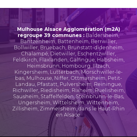
Mulhouse Alsace Agglomération (m2A)
regroupe 39 communes :
Baldersheim
,
Bantzenheim
,
Battenheim
,
Berrwiller
,
Bollwiller
,
Bruebach
,
Brunstatt-didenheim
,
Chalampé
,
Dietwiller
,
Eschentzwiller
,
Feldkirch
,
Flaxlanden
,
Galfingue
,
Habsheim
,
Heimsbrunn
,
Hombourg
,
Illzach
,
Kingersheim
,
Lutterbach
,
Morschwiller-le-
bas
,
Mulhouse
,
Niffer
,
Ottmarsheim
,
Petit-
Landau
,
Pfastatt
,
Pulversheim
,
Reiningue
,
Richwiller
,
Riedisheim
,
Rixheim
,
Ruelisheim
,
Sausheim
,
Staffelfelden
,
Steinbrunn-le-Bas
,
Ungersheim
,
Wittelsheim
,
Wittenheim
,
Zillisheim
,
Zimmersheim
, dans le Haut-Rhin
en Alsace.