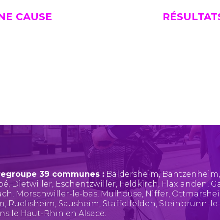
UNE CAUSE
RÉSULTAT
regroupe 39 communes :
Baldersheim
,
Bantzenheim
pé
,
Dietwiller
,
Eschentzwiller
,
Feldkirch
,
Flaxlanden
,
Ga
ach
,
Morschwiller-le-bas
,
Mulhouse
,
Niffer
,
Ottmarshe
im
,
Ruelisheim
,
Sausheim
,
Staffelfelden
,
Steinbrunn-le
ans le Haut-Rhin en Alsace.