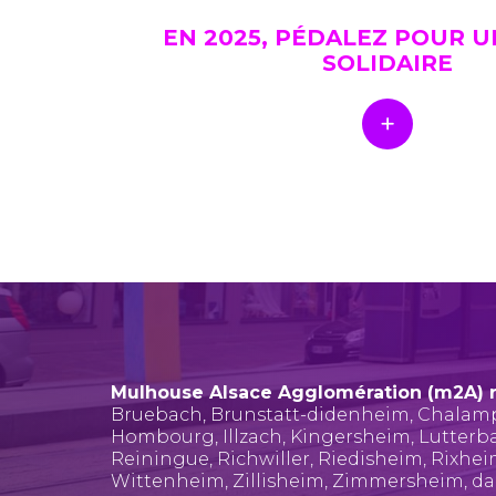
EN 2025, PÉDALEZ POUR 
SOLIDAIRE
Mulhouse Alsace Agglomération (m2A) 
Bruebach
,
Brunstatt-didenheim
,
Chalam
Hombourg
,
Illzach
,
Kingersheim
,
Lutterb
Reiningue
,
Richwiller
,
Riedisheim
,
Rixhe
Wittenheim
,
Zillisheim
,
Zimmersheim
, d