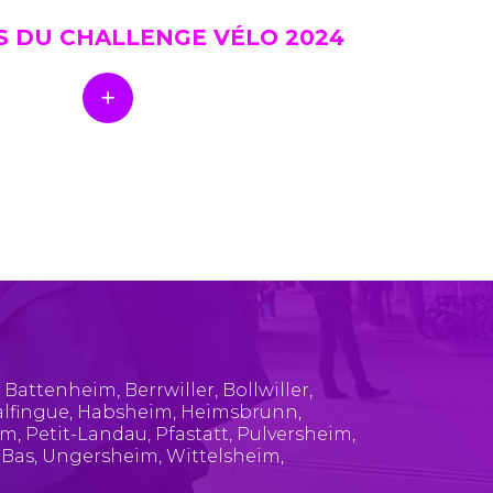
S DU CHALLENGE VÉLO 2024
,
Battenheim
,
Berrwiller
,
Bollwiller
,
lfingue
,
Habsheim
,
Heimsbrunn
,
im
,
Petit-Landau
,
Pfastatt
,
Pulversheim
,
-Bas
,
Ungersheim
,
Wittelsheim
,