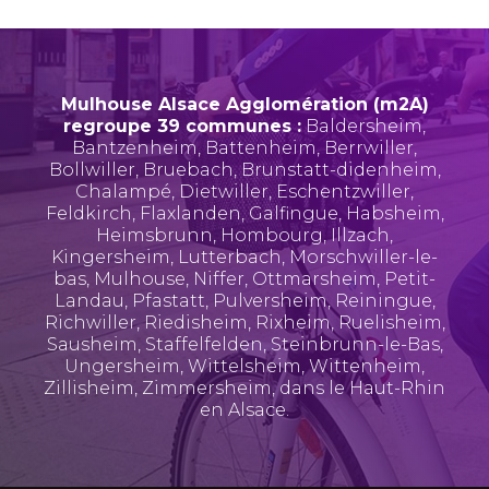
Mulhouse Alsace Agglomération (m2A)
regroupe 39 communes :
Baldersheim
,
Bantzenheim
,
Battenheim
,
Berrwiller
,
Bollwiller
,
Bruebach
,
Brunstatt-didenheim
,
Chalampé
,
Dietwiller
,
Eschentzwiller
,
Feldkirch
,
Flaxlanden
,
Galfingue
,
Habsheim
,
Heimsbrunn
,
Hombourg
,
Illzach
,
Kingersheim
,
Lutterbach
,
Morschwiller-le-
bas
,
Mulhouse
,
Niffer
,
Ottmarsheim
,
Petit-
Landau
,
Pfastatt
,
Pulversheim
,
Reiningue
,
Richwiller
,
Riedisheim
,
Rixheim
,
Ruelisheim
,
Sausheim
,
Staffelfelden
,
Steinbrunn-le-Bas
,
Ungersheim
,
Wittelsheim
,
Wittenheim
,
Zillisheim
,
Zimmersheim
, dans le Haut-Rhin
en Alsace.