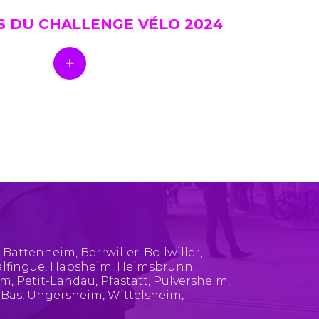
S DU CHALLENGE VÉLO 2024
,
Battenheim
,
Berrwiller
,
Bollwiller
,
lfingue
,
Habsheim
,
Heimsbrunn
,
im
,
Petit-Landau
,
Pfastatt
,
Pulversheim
,
-Bas
,
Ungersheim
,
Wittelsheim
,