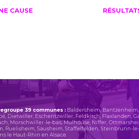
UNE CAUSE
RÉSULTAT
regroupe 39 communes :
Baldersheim
,
Bantzenheim
pé
,
Dietwiller
,
Eschentzwiller
,
Feldkirch
,
Flaxlanden
,
Ga
ach
,
Morschwiller-le-bas
,
Mulhouse
,
Niffer
,
Ottmarshe
im
,
Ruelisheim
,
Sausheim
,
Staffelfelden
,
Steinbrunn-le
ans le Haut-Rhin en Alsace.