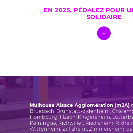
EN 2025, PÉDALEZ POUR 
SOLIDAIRE
Mulhouse Alsace Agglomération (m2A) 
Bruebach
,
Brunstatt-didenheim
,
Chalam
Hombourg
,
Illzach
,
Kingersheim
,
Lutterb
Reiningue
,
Richwiller
,
Riedisheim
,
Rixhe
Wittenheim
,
Zillisheim
,
Zimmersheim
, d