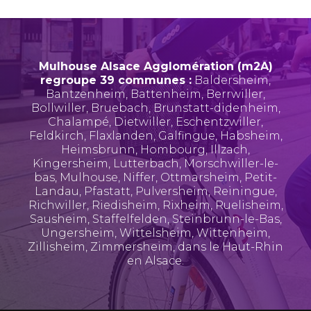
Mulhouse Alsace Agglomération (m2A)
regroupe 39 communes :
Baldersheim
,
Bantzenheim
,
Battenheim
,
Berrwiller
,
Bollwiller
,
Bruebach
,
Brunstatt-didenheim
,
Chalampé
,
Dietwiller
,
Eschentzwiller
,
Feldkirch
,
Flaxlanden
,
Galfingue
,
Habsheim
,
Heimsbrunn
,
Hombourg
,
Illzach
,
Kingersheim
,
Lutterbach
,
Morschwiller-le-
bas
,
Mulhouse
,
Niffer
,
Ottmarsheim
,
Petit-
Landau
,
Pfastatt
,
Pulversheim
,
Reiningue
,
Richwiller
,
Riedisheim
,
Rixheim
,
Ruelisheim
,
Sausheim
,
Staffelfelden
,
Steinbrunn-le-Bas
,
Ungersheim
,
Wittelsheim
,
Wittenheim
,
Zillisheim
,
Zimmersheim
, dans le Haut-Rhin
en Alsace.