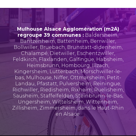
Mulhouse Alsace Agglomération (m2A)
regroupe 39 communes :
Baldersheim
,
Bantzenheim
,
Battenheim
,
Berrwiller
,
Bollwiller
,
Bruebach
,
Brunstatt-didenheim
,
Chalampé
,
Dietwiller
,
Eschentzwiller
,
Feldkirch
,
Flaxlanden
,
Galfingue
,
Habsheim
,
Heimsbrunn
,
Hombourg
,
Illzach
,
Kingersheim
,
Lutterbach
,
Morschwiller-le-
bas
,
Mulhouse
,
Niffer
,
Ottmarsheim
,
Petit-
Landau
,
Pfastatt
,
Pulversheim
,
Reiningue
,
Richwiller
,
Riedisheim
,
Rixheim
,
Ruelisheim
,
Sausheim
,
Staffelfelden
,
Steinbrunn-le-Bas
,
Ungersheim
,
Wittelsheim
,
Wittenheim
,
Zillisheim
,
Zimmersheim
, dans le Haut-Rhin
en Alsace.